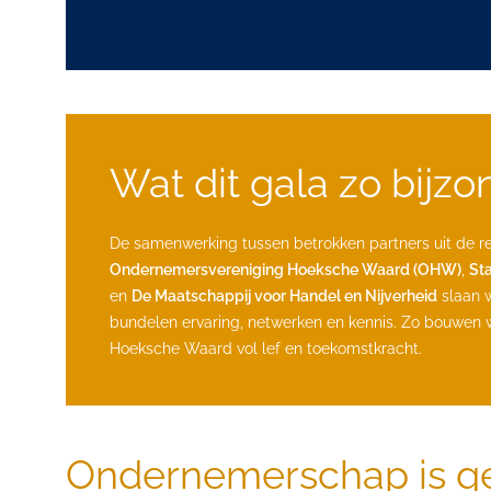
Wat dit gala zo bijz
De samenwerking tussen betrokken partners uit de re
Ondernemersvereniging Hoeksche Waard (OHW)
,
St
en
De Maatschappij voor Handel en Nijverheid
slaan 
bundelen ervaring, netwerken en kennis. Zo bouwe
Hoeksche Waard vol lef en toekomstkracht.
Ondernemerschap is ge