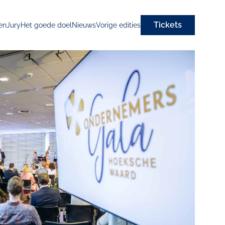
Tickets
en
Jury
Het goede doel
Nieuws
Vorige edities