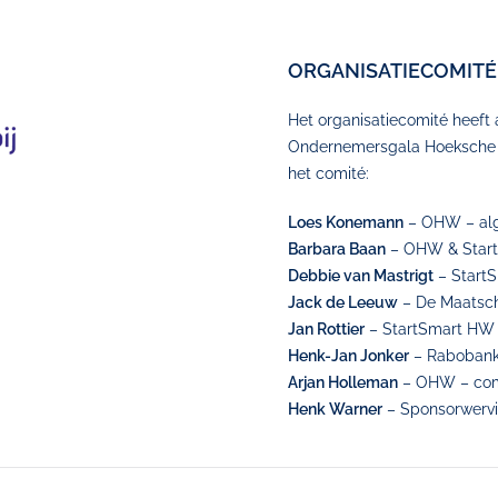
ORGANISATIECOMITÉ
Het organisatiecomité heeft a
Ondernemersgala Hoeksche 
het comité:
Loes Konemann
– OHW – alge
Barbara Baan
– OHW & Start
Debbie van Mastrigt
– StartS
Jack de Leeuw
– De Maatscha
Jan Rottier
– StartSmart HW
Henk-Jan Jonker
– Rabobank 
Arjan Holleman
– OHW – comm
Henk Warner
– Sponsorwerv