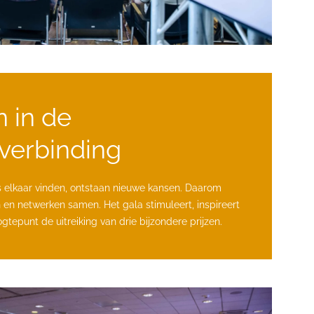
n in de
 verbinding
elkaar vinden, ontstaan nieuwe kansen. Daarom
en netwerken samen. Het gala stimuleert, inspireert
tepunt de uitreiking van drie bijzondere prijzen.