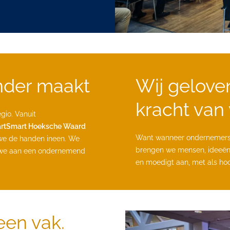
onder maakt
Wij gelove
kracht van
gio. Vanuit
artSmart Hoeksche Waard
Want wanneer ondernemers 
we de handen ineen. We
brengen we mensen, ideeën 
n we aan een ondernemend
en moedigt aan, met als hoog
en vak.