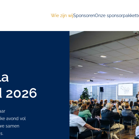
Wie zijn wij
Sponsoren
Onze sponsorpakkett
la
 2026
aar
jke avond vol
p we samen
s.