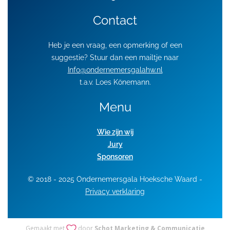
Contact
Heb je een vraag, een opmerking of een
suggestie? Stuur dan een mailtje naar
Info@ondernemersgalahw.nl
t.a.v. Loes Könemann.
Menu
Wie zijn wij
Jury
Sponsoren
© 2018 - 2025 Ondernemersgala Hoeksche Waard -
Privacy verklaring
Gemaakt met
door
Schot Marketing & Communicatie