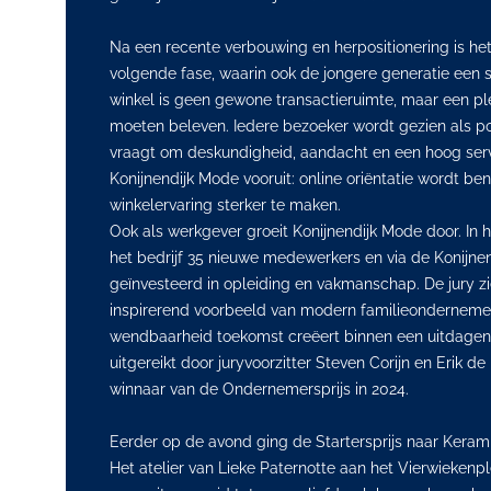
Na een recente verbouwing en herpositionering is het 
volgende fase, waarin ook de jongere generatie een st
winkel is geen gewone transactieruimte, maar een pl
moeten beleven. Iedere bezoeker wordt gezien als p
vraagt om deskundigheid, aandacht en een hoog servic
Konijnendijk Mode vooruit: online oriëntatie wordt be
winkelervaring sterker te maken.
Ook als werkgever groeit Konijnendijk Mode door. In
het bedrijf 35 nieuwe medewerkers en via de Konijn
geïnvesteerd in opleiding en vakmanschap. De jury zi
inspirerend voorbeeld van modern familieonderneme
wendbaarheid toekomst creëert binnen een uitdage
uitgereikt door juryvoorzitter Steven Corijn en Erik d
winnaar van de Ondernemersprijs in 2024.
Eerder op de avond ging de Startersprijs naar Kerami
Het atelier van Lieke Paternotte aan het Vierwiekenpl