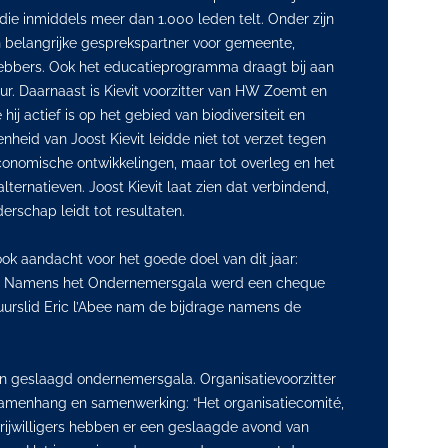
 die inmiddels meer dan 1.000 leden telt. Onder zijn
n belangrijke gesprekspartner voor gemeente,
ebbers. Ook het educatieprogramma draagt bij aan
ur. Daarnaast is Kievit voorzitter van HW Zoemt en
ij actief is op het gebied van biodiversiteit en
heid van Joost Kievit leidde niet tot verzet tegen
onomische ontwikkelingen, maar tot overleg en het
ernatieven. Joost Kievit laat zien dat verbindend,
erschap leidt tot resultaten.
ok aandacht voor het goede doel van dit jaar:
. Namens het Ondernemersgala werd een cheque
uurslid Eric l’Abee nam de bijdrage namens de
een geslaagd ondernemersgala. Organisatievoorzitter
amenhang en samenwerking: “Het organisatiecomité,
 vrijwilligers hebben er een geslaagde avond van