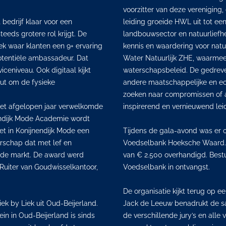
voorzitter van deze vereniging,
bedrijf klaar voor een
leiding groeide HWL uit tot ee
eeds grotere rol krijgt. De
landbouwsector en natuurliefh
ek waar klanten een 9+ ervaring
kennis en waardering voor natu
otentiële ambassadeur. Dat
Water Natuurlijk ZHE, waarmee h
eniveau. Ook digitaal kijkt
waterschapsbeleid. De gedreven
nut om de fysieke
andere maatschappelijke en ec
zoeken naar compromissen of alt
 het afgelopen jaar verwelkomde
inspirerend en vernieuwend leid
endijk Mode Academie wordt
et in Konijnendijk Mode een
Tijdens de gala-avond was er o
rschap dat met lef en
Voedselbank Hoeksche Waard
nde markt. De award werd
van € 2.500 overhandigd. Best
e Ruiter van Goudwisselkantoor,
Voedselbank in ontvangst.
De organisatie kijkt terug op 
ek by Liek uit Oud-Beijerland.
Jack de Leeuw benadrukt de s
ein in Oud-Beijerland is sinds
de verschillende jury’s en alle