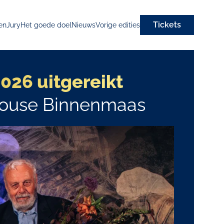
Tickets
en
Jury
Het goede doel
Nieuws
Vorige edities
26 uitgereikt
ehouse Binnenmaas