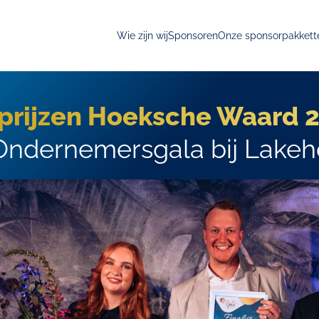
Wie zijn wij
Sponsoren
Onze sponsorpakkett
rijzen Hoeksche Waard 20
jk Ondernemersgala bij Lak