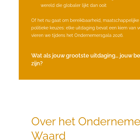
wereld die globaler lijkt dan ooit
Of het nu gaat om bereikbaarheid, maatschappelijke b
politieke keuzes: elke uitdaging bevat een kiem van v
vieren we tijdens het Ondernemersgala 2026.
Wat als jouw grootste uitdaging… jouw be
zijn?
Over het Onderneme
Waard