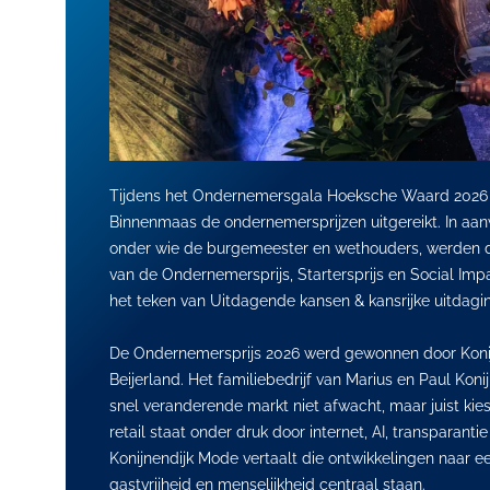
Tijdens het Ondernemersgala Hoeksche Waard 2026 z
Binnenmaas de ondernemersprijzen uitgereikt. In aan
onder wie de burgemeester en wethouders, werden
van de Ondernemersprijs, Startersprijs en Social Imp
het teken van Uitdagende kansen & kansrijke uitdagi
De Ondernemersprijs 2026 werd gewonnen door Konij
Beijerland. Het familiebedrijf van Marius en Paul Konij
snel veranderende markt niet afwacht, maar juist kies
retail staat onder druk door internet, AI, transparanti
Konijnendijk Mode vertaalt die ontwikkelingen naar e
gastvrijheid en menselijkheid centraal staan.