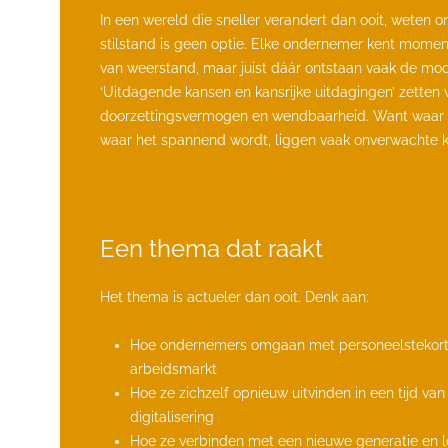
In een wereld die sneller verandert dan ooit, weten 
gevestigde ondernemers uit om hun verhaal te dele
stilstand is geen optie. Elke ondernemer kent moment
bijna misging – en wat ze toen anders gingen doen
van weerstand, maar juist dáár ontstaan vaak de moo
aandiende. Over die klant, dat idee, die ene beslissing
‘Uitdagende kansen en kansrijke uitdagingen’ zetten we
is een ode aan het bouwen in onzekerheid, aan cr
doorzettingsvermogen en wendbaarheid. Want waar he
waar het spannend wordt, liggen vaak onverwachte k
Een thema dat raakt
Het thema is actueler dan ooit. Denk aan:
Hoe ondernemers omgaan met personeelstekort
arbeidsmarkt
Hoe ze zichzelf opnieuw uitvinden in een tijd va
digitalisering
Hoe ze verbinden met een nieuwe generatie en 