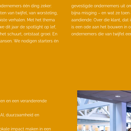
ondernemers één ding zeker:
n. Over het moment dat het
en van twijfel, van worsteling,
. Over de kans die zich plots
iste verhalen. Met het thema
 die alles veranderde. Dit gala
 dit jaar de spotlight op lef,
eativiteit onder druk en aan
t schuurt, ontstaat groei. En
ondernemers die van twijfel e
ansen. We nodigen starters én
en en een veranderende
n AI, duurzaamheid en
lokale impact maken in een