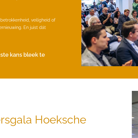
etrokkenheid, veiligheid of
ernieuwing. En juist dát
ste kans bleek te
rsgala Hoeksche