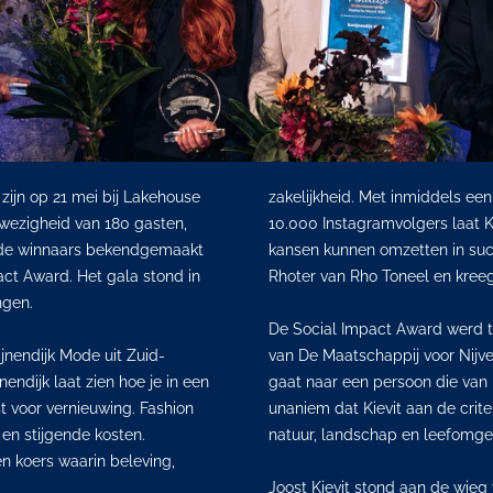
ijn op 21 mei bij Lakehouse
zakelijkheid. Met inmiddels een
wezigheid van 180 gasten,
10.000 Instagramvolgers laat K
 de winnaars bekendgemaakt
kansen kunnen omzetten in succ
act Award. Het gala stond in
Rhoter van Rho Toneel en kreeg
ngen.
De Social Impact Award werd to
nendijk Mode uit Zuid-
van De Maatschappij voor Nij
nendijk laat zien hoe je in een
gaat naar een persoon die van 
t voor vernieuwing. Fashion
unaniem dat Kievit aan de criter
e en stijgende kosten.
natuur, landschap en leefomge
en koers waarin beleving,
Joost Kievit stond aan de wie