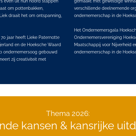
rs even uit hun hoofd stappen
gemaakt met geweldige winnaa
gaat om pottenbakken,
verschillende deelnemende organ
Liek draait het om ontspanning,
ondernemerschap in de Hoeksc
Het Ondernemersgala Hoeksche 
70 jaar heeft Lieke Paternotte
Ondernemersvereniging Hoeks
eijerland en de Hoeksche Waard
Maatschappij voor Nijverheid e
erp ondernemersoog gebouwd
ondernemerschap in de Hoeksch
ert zij creativiteit met
Thema 2026:
nde kansen & kansrijke uit